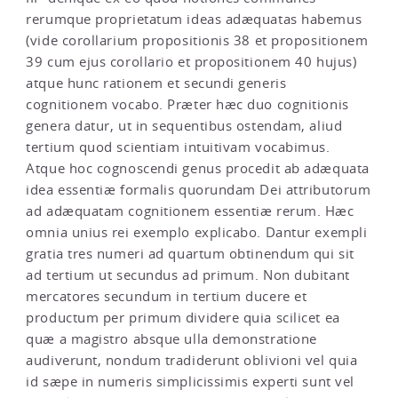
rerumque proprietatum ideas adæquatas habemus
(vide corollarium propositionis 38 et propositionem
39 cum ejus corollario et propositionem 40 hujus)
atque hunc rationem et secundi generis
cognitionem vocabo. Præter hæc duo cognitionis
genera datur, ut in sequentibus ostendam, aliud
tertium quod scientiam intuitivam vocabimus.
Atque hoc cognoscendi genus procedit ab adæquata
idea essentiæ formalis quorundam Dei attributorum
ad adæquatam cognitionem essentiæ rerum. Hæc
omnia unius rei exemplo explicabo. Dantur exempli
gratia tres numeri ad quartum obtinendum qui sit
ad tertium ut secundus ad primum. Non dubitant
mercatores secundum in tertium ducere et
productum per primum dividere quia scilicet ea
quæ a magistro absque ulla demonstratione
audiverunt, nondum tradiderunt oblivioni vel quia
id sæpe in numeris simplicissimis experti sunt vel