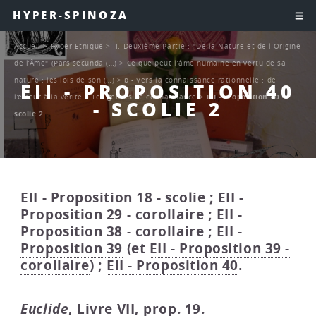
HYPER-SPINOZA
Accueil
>
Hyper-Ethique
>
II. Deuxième Partie : "De la Nature et de l’Origine
de l’Âme" (Pars secunda (…)
>
Ce que peut l’âme humaine en vertu de sa
nature : les lois de son (…)
>
b - Vers la connaissance rationnelle : de
EII - PROPOSITION 40
l’erreur à la vérité
>
Les genres de connaissance
>
EII - Proposition 40 -
- SCOLIE 2
scolie 2
EII - Proposition 18 - scolie
;
EII -
Proposition 29 - corollaire
;
EII -
Proposition 38 - corollaire
;
EII -
Proposition 39
(et
EII - Proposition 39 -
corollaire
) ;
EII - Proposition 40
.
Euclide
, Livre VII, prop. 19.