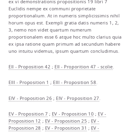
ex vi demonstrationis propositionis 19 libri 7
Euclidis nempe ex communi proprietate
proportionalium. At in numeris simplicissimis nihil
horum opus est. Exempli gratia datis numeris 1, 2,
3, nemo non videt quartum numerum
proportionalem esse 6 atque hoc multo clarius quia
ex ipsa ratione quam primum ad secundum habere
uno intuitu videmus, ipsum quartum concludimus.
EII - Proposition 42
;
EII - Proporition 47 - scolie
.
EIII - Proposition 1
;
EIII - Proposition 58
.
EIV - Proposition 26
;
EIV - Proposition 27
.
EV - Proposition 7
;
EV - Proposition 10
;
EV -
Proposition 12
;
EV - Proposition 25
;
EV -
Proposition 28
;
EV - Proposition 31
;
EV -