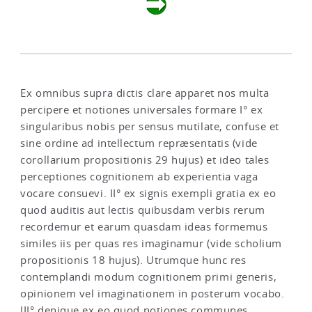
Ex omnibus supra dictis clare apparet nos multa
percipere et notiones universales formare I° ex
singularibus nobis per sensus mutilate, confuse et
sine ordine ad intellectum repræsentatis (vide
corollarium propositionis 29 hujus) et ideo tales
perceptiones cognitionem ab experientia vaga
vocare consuevi. II° ex signis exempli gratia ex eo
quod auditis aut lectis quibusdam verbis rerum
recordemur et earum quasdam ideas formemus
similes iis per quas res imaginamur (vide scholium
propositionis 18 hujus). Utrumque hunc res
contemplandi modum cognitionem primi generis,
opinionem vel imaginationem in posterum vocabo.
III° denique ex eo quod notiones communes