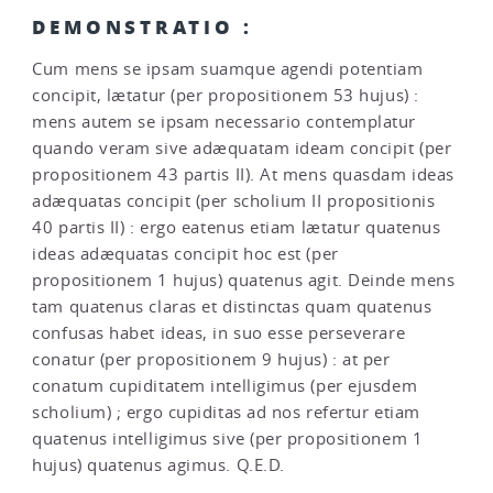
DEMONSTRATIO :
Cum mens se ipsam suamque agendi potentiam
concipit, lætatur (per propositionem 53 hujus) :
mens autem se ipsam necessario contemplatur
quando veram sive adæquatam ideam concipit (per
propositionem 43 partis II). At mens quasdam ideas
adæquatas concipit (per scholium II propositionis
40 partis II) : ergo eatenus etiam lætatur quatenus
ideas adæquatas concipit hoc est (per
propositionem 1 hujus) quatenus agit. Deinde mens
tam quatenus claras et distinctas quam quatenus
confusas habet ideas, in suo esse perseverare
conatur (per propositionem 9 hujus) : at per
conatum cupiditatem intelligimus (per ejusdem
scholium) ; ergo cupiditas ad nos refertur etiam
quatenus intelligimus sive (per propositionem 1
hujus) quatenus agimus. Q.E.D.