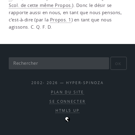
Scol. de cette même Propos.
). Donc le désir se
rapporte aussi en nous, en tant que nous pensons,
c’est-à-dire (par la
Propos. 1
) en tant que nous
agissons. C. Q. F. D.
OK
2002- 2026 — HYPER-SPINOZA
PLAN DU SITE
SE CONNECTER
HTML5 UP