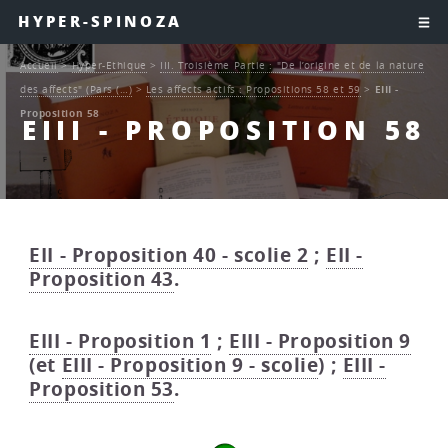
HYPER-SPINOZA
Accueil
>
Hyper-Ethique
>
III. Troisième Partie : "De l’origine et de la nature
des affects" (Pars (…)
>
Les affects actifs : Propositions 58 et 59
>
EIII -
Proposition 58
EIII - PROPOSITION 58
EII - Proposition 40 - scolie 2
;
EII -
Proposition 43
.
EIII - Proposition 1
;
EIII - Proposition 9
(et
EIII - Proposition 9 - scolie
) ;
EIII -
Proposition 53
.