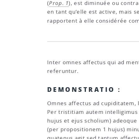
(
Prop. 1
), est diminuée ou contrar
en tant qu’elle est active, mais 
rapportent à elle considérée com
Inter omnes affectus qui ad ment
referuntur.
DEMONSTRATIO :
Omnes affectus ad cupiditatem, l
Per tristitiam autem intelligimu
hujus et ejus scholium) adeoque 
(per propositionem 1 hujus) minu
quatenus agit sed tantum affect