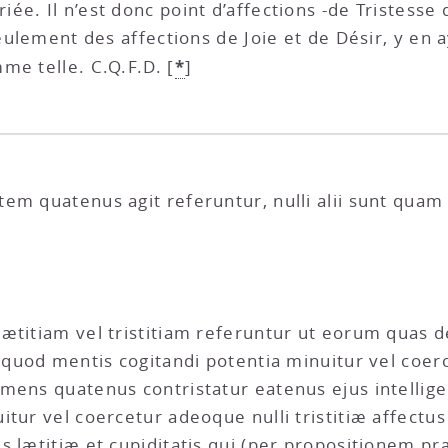
iée. Il n’est donc point d’affections -de Tristesse
seulement des affections de Joie et de Désir, y en a
*
me telle. C.Q.F.D.
[
]
em quatenus agit referuntur, nulli alii sunt quam 
ætitiam vel tristitiam referuntur ut eorum quas 
s quod mentis cogitandi potentia minuitur vel coe
mens quatenus contristatur eatenus ejus intellige
itur vel coercetur adeoque nulli tristitiæ affect
us lætitiæ et cupiditatis qui (per propositionem 