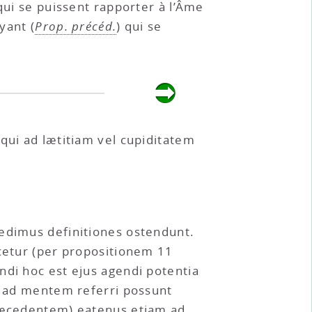
 qui se puissent rapporter à l’Âme
yant (
Prop. précéd.
) qui se
qui ad lætitiam vel cupiditatem
dedimus definitiones ostendunt.
rcetur (per propositionem 11
ndi hoc est ejus agendi potentia
us ad mentem referri possunt
præcedentem) eatenus etiam ad