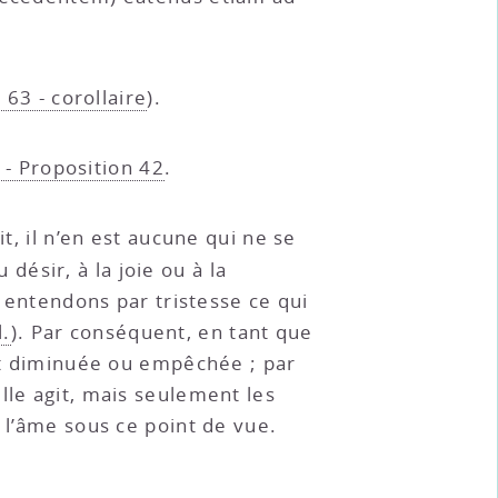
 63 - corollaire
).
 - Proposition 42
.
it, il n’en est aucune qui ne se
désir, à la joie ou à la
s entendons par tristesse ce qui
l.
). Par conséquent, en tant que
est diminuée ou empêchée ; par
lle agit, mais seulement les
à l’âme sous ce point de vue.