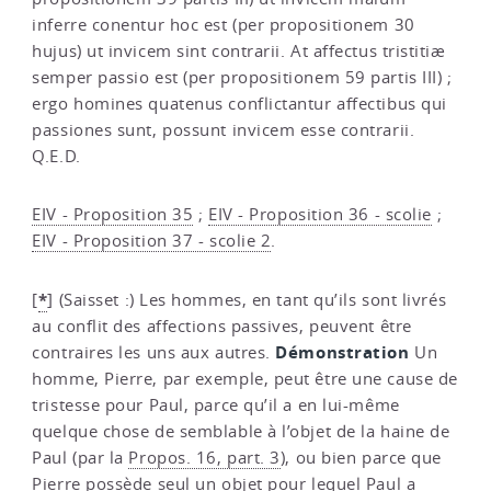
inferre conentur hoc est (per propositionem 30
hujus) ut invicem sint contrarii. At affectus tristitiæ
semper passio est (per propositionem 59 partis III) ;
ergo homines quatenus conflictantur affectibus qui
passiones sunt, possunt invicem esse contrarii.
Q.E.D.
EIV - Proposition 35
;
EIV - Proposition 36 - scolie
;
EIV - Proposition 37 - scolie 2
.
*
[
]
(Saisset :) Les hommes, en tant qu’ils sont livrés
au conflit des affections passives, peuvent être
Démonstration
contraires les uns aux autres.
Un
homme, Pierre, par exemple, peut être une cause de
tristesse pour Paul, parce qu’il a en lui-même
quelque chose de semblable à l’objet de la haine de
Paul (par la
Propos. 16, part. 3
), ou bien parce que
Pierre possède seul un objet pour lequel Paul a