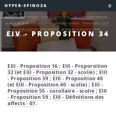
HYPER-SPINOZA
Accueil
>
Hyper-Ethique
>
IV. Quatrième Partie : "De la servitude humaine,
ou de la force des affects" (…)
>
La condition humaine : Propositions 1 à 37
>
c - De l’utile propre à l’utile commun : genèse de la socialité
>
EIV -
EIV - PROPOSITION 34
Proposition 34
EIII - Proposition 16
;
EIII - Proporsition
32
(et
EIII - Proposition 32 - scolie
) ;
EIII
- Proposition 39
;
EIII - Proposition 40
(et
EIII - Proposition 40 - scolie
) ;
EIII -
Proposition 55 - corollaire - scolie
;
EIII
- Proposition 59
;
EIII - Définitions des
affects - 07
.