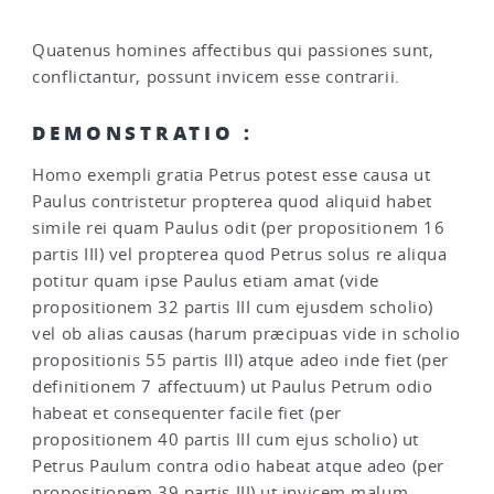
Quatenus homines affectibus qui passiones sunt,
conflictantur, possunt invicem esse contrarii.
DEMONSTRATIO :
Homo exempli gratia Petrus potest esse causa ut
Paulus contristetur propterea quod aliquid habet
simile rei quam Paulus odit (per propositionem 16
partis III) vel propterea quod Petrus solus re aliqua
potitur quam ipse Paulus etiam amat (vide
propositionem 32 partis III cum ejusdem scholio)
vel ob alias causas (harum præcipuas vide in scholio
propositionis 55 partis III) atque adeo inde fiet (per
definitionem 7 affectuum) ut Paulus Petrum odio
habeat et consequenter facile fiet (per
propositionem 40 partis III cum ejus scholio) ut
Petrus Paulum contra odio habeat atque adeo (per
propositionem 39 partis III) ut invicem malum