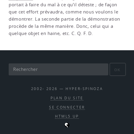
portait à faire du mal à ce qu’il déteste ; de façon
que cet effort prévaudra, comme nous voulons le
démontrer. La seconde partie de la démonstration
procède de la même manière. Donc, celui qui a
quelque objet en haine, etc. C. Q. F. D.
OK
2002- 2026 — HYPER-SPINOZA
PLAN DU SITE
SE CONNECTER
HTML5 UP