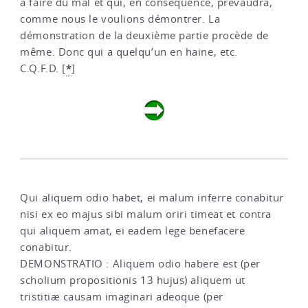
à faire du mal et qui, en conséquence, prévaudra,
comme nous le voulions démontrer. La
démonstration de la deuxième partie procède de
même. Donc qui a quelqu’un en haine, etc.
*
C.Q.F.D.
[
]
Qui aliquem odio habet, ei malum inferre conabitur
nisi ex eo majus sibi malum oriri timeat et contra
qui aliquem amat, ei eadem lege benefacere
conabitur.
DEMONSTRATIO : Aliquem odio habere est (per
scholium propositionis 13 hujus) aliquem ut
tristitiæ causam imaginari adeoque (per