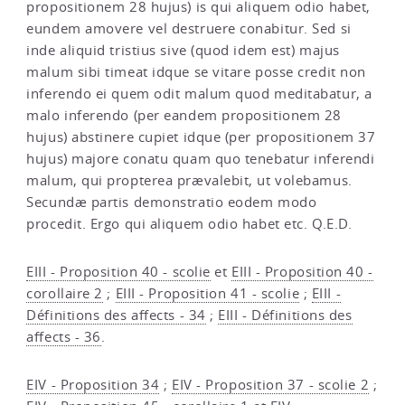
propositionem 28 hujus) is qui aliquem odio habet,
eundem amovere vel destruere conabitur. Sed si
inde aliquid tristius sive (quod idem est) majus
malum sibi timeat idque se vitare posse credit non
inferendo ei quem odit malum quod meditabatur, a
malo inferendo (per eandem propositionem 28
hujus) abstinere cupiet idque (per propositionem 37
hujus) majore conatu quam quo tenebatur inferendi
malum, qui propterea prævalebit, ut volebamus.
Secundæ partis demonstratio eodem modo
procedit. Ergo qui aliquem odio habet etc. Q.E.D.
EIII - Proposition 40 - scolie
et
EIII - Proposition 40 -
corollaire 2
;
EIII - Proposition 41 - scolie
;
EIII -
Définitions des affects - 34
;
EIII - Définitions des
affects - 36
.
EIV - Proposition 34
;
EIV - Proposition 37 - scolie 2
;