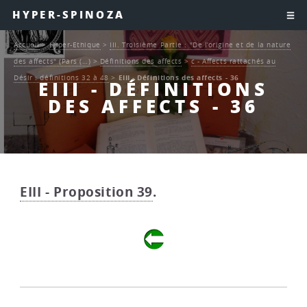
HYPER-SPINOZA
Accueil
>
Hyper-Ethique
>
III. Troisième Partie : "De l’origine et de la nature
des affects" (Pars (…)
>
Définitions des affects
>
c - Affects rattachés au
Désir : définitions 32 à 48
>
EIII - Définitions des affects - 36
EIII - DÉFINITIONS
DES AFFECTS - 36
EIII - Proposition 39
.