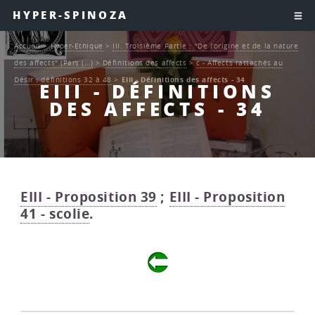
HYPER-SPINOZA
Accueil
>
Hyper-Ethique
>
III. Troisième Partie : "De l’origine et de la nature
des affects" (Pars (…)
>
Définitions des affects
>
c - Affects rattachés au
Désir : définitions 32 à 48
>
EIII - Définitions des affects - 34
EIII - DÉFINITIONS
DES AFFECTS - 34
EIII - Proposition 39
;
EIII - Proposition
41 - scolie
.