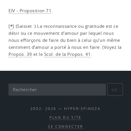
EIV - Proposition 71
.
*
[
]
(Saisset :) La reconnaissance ou gratitude est ce
désir ou ce mouvement d’amour par lequel nous
nous efforçons de faire du bien à celui qu’un même
sentiment d’amour a porté à nous en faire. (Voyez la
Propos. 39
et le
Scol. de la Propos. 41
.
OK
2002- 2026 — HYPER-SPINOZA
PLAN DU SITE
SE CONNECTER