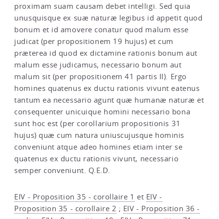
proximam suam causam debet intelligi. Sed quia
unusquisque ex suæ naturæ legibus id appetit quod
bonum et id amovere conatur quod malum esse
judicat (per propositionem 19 hujus) et cum
præterea id quod ex dictamine rationis bonum aut
malum esse judicamus, necessario bonum aut
malum sit (per propositionem 41 partis II). Ergo
homines quatenus ex ductu rationis vivunt eatenus
tantum ea necessario agunt quæ humanæ naturæ et
consequenter unicuique homini necessario bona
sunt hoc est (per corollarium propositionis 31
hujus) quæ cum natura uniuscujusque hominis
conveniunt atque adeo homines etiam inter se
quatenus ex ductu rationis vivunt, necessario
semper conveniunt. Q.E.D.
EIV - Proposition 35 - corollaire 1
et
EIV -
Proposition 35 - corollaire 2
;
EIV - Proposition 36 -