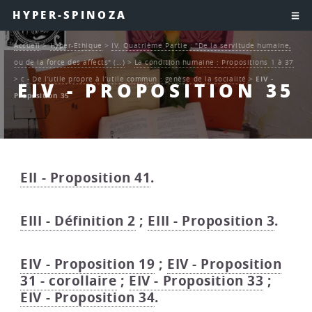
HYPER-SPINOZA
Accueil
>
Hyper-Ethique
>
IV. Quatrième Partie : "De la servitude humaine,
ou de la force des affects" (…)
>
La condition humaine : Propositions 1 à 37
>
c - De l’utile propre à l’utile commun : genèse de la socialité
>
EIV -
EIV - PROPOSITION 35
Proposition 35
EII - Proposition 41
.
EIII - Définition 2
;
EIII - Proposition 3
.
EIV - Proposition 19
;
EIV - Proposition
31 - corollaire
;
EIV - Proposition 33
;
EIV - Proposition 34
.