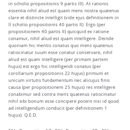
in scholio propositionis 9 partis III). At rationis
essentia nihil aliud est quam mens nostra quatenus
clare et distincte intelligit (vide ejus definitionem in
II scholio propositionis 40 partis II). Ergo (per
propositionem 40 partis II) quicquid ex ratione
conamur, nihil aliud est quam intelligere. Deinde
quoniam hic mentis conatus quo mens quatenus
ratiocinatur suum esse conatur conservare, nihil
aliud est quam intelligere (per primam partem
hujus) est ergo hic intelligendi conatus (per
corollarium propositionis 22 hujus) primum et
unicum virtutis fundamentum nec alicujus finis
causa (per propositionem 25 hujus) res intelligere
conabimur sed contra mens quatenus ratiocinatur
nihil sibi bonum esse concipere poterit nisi id quod
ad intelligendum conducit (per definitionem 1
hujus). Q.E.D.