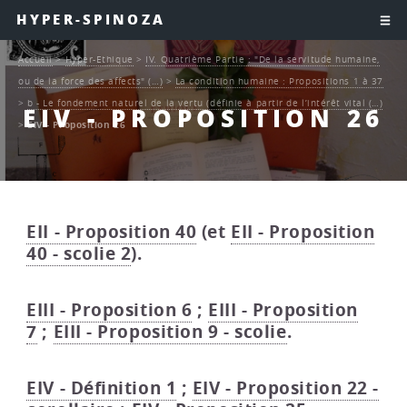
HYPER-SPINOZA
Accueil
>
Hyper-Ethique
>
IV. Quatrième Partie : "De la servitude humaine,
ou de la force des affects" (…)
>
La condition humaine : Propositions 1 à 37
>
b - Le fondement naturel de la vertu (définie à partir de l’intérêt vital (…)
EIV - PROPOSITION 26
>
EIV - Proposition 26
EII - Proposition 40
(et
EII - Proposition
40 - scolie 2
).
EIII - Proposition 6
;
EIII - Proposition
7
;
EIII - Proposition 9 - scolie
.
EIV - Définition 1
;
EIV - Proposition 22 -