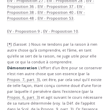
EIV - Proposition 27
;
EIV - Proposition 28
;
EIV -
Proposition 36
;
EIV - Proposition 37
;
EIV -
Proposition 38
;
EIV - Proposition 40
;
EIV -
Proposition 48
;
EIV - Proposition 53
.
EV - Proposition 9
;
EV - Proposition 10
.
*
[
]
(Saisset :) Nous ne tendons par la raison à rien
autre chose qu’à comprendre, et l’âme, en tant
qu’elle se sert de la raison, ne juge utile pour elle
que ce qui la conduit à comprendre.
Démonstration
L’effort d’un être pour se conserver
n’est rien autre chose que son essence (par la
Propos. 7, part. 3
), cet être, par cela seul qu’il existe
de telle façon, étant conçu comme doué d’une force
par laquelle il persévère dans l’existence (par la
Propos. 6, part. 3
) et agit suivant le cours nécessaire
de sa nature déterminée (voy. la Déf. de l’appétit
dans le
Scol. de la Propos. 9, part. 3
). Or l’essence