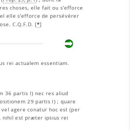
res choses, elle fait ou s’efforce
uel elle s’efforce de persévérer
*
ose. C.Q.F.D.
[
]
us rei actualem essentiam.
36 partis I) nec res aliud
sitionem 29 partis I) ; quare
 vel agere conatur hoc est (per
nihil est præter ipsius rei