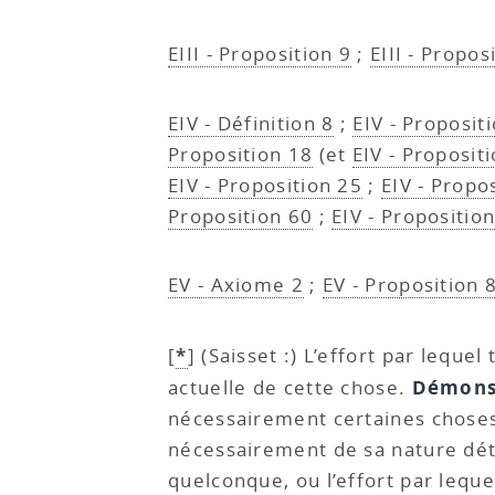
EIII - Proposition 9
;
EIII - Propos
EIV - Définition 8
;
EIV - Proposit
Proposition 18
(et
EIV - Propositi
EIV - Proposition 25
;
EIV - Propo
Proposition 60
;
EIV - Propositio
EV - Axiome 2
;
EV - Proposition 
*
[
]
(Saisset :) L’effort par leque
Démons
actuelle de cette chose.
nécessairement certaines choses
nécessairement de sa nature dé
quelconque, ou l’effort par leque