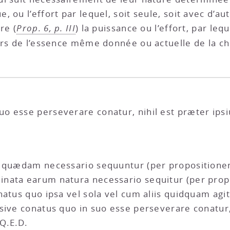
ou l’effort par lequel, soit seule, soit avec d’aut
re (
Prop. 6, p. III
) la puissance ou l’effort, par leq
ors de l’essence même donnée ou actuelle de la ch
o esse perseverare conatur, nihil est præter ipsi
 quædam necessario sequuntur (per propositionem 
nata earum natura necessario sequitur (per propo
atus quo ipsa vel sola vel cum aliis quidquam agit
sive conatus quo in suo esse perseverare conatur, 
Q.E.D.