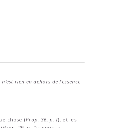
 n’est rien en dehors de l’essence
ue chose (
Prop. 36, p. I
), et les
 (
Prop. 29, p. I
) ; donc la