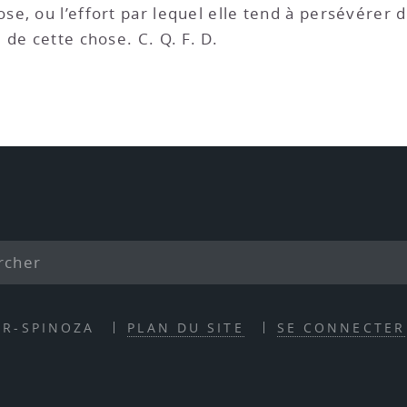
ose, ou l’effort par lequel elle tend à persévérer d
de cette chose. C. Q. F. D.
ER-SPINOZA
PLAN DU SITE
SE CONNECTER