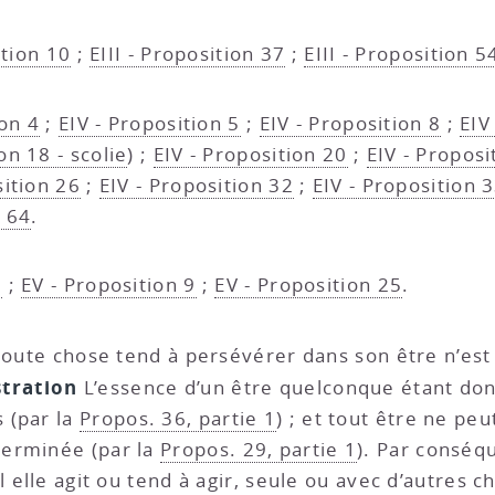
ition 10
;
EIII - Proposition 37
;
EIII - Proposition 5
ion 4
;
EIV - Proposition 5
;
EIV - Proposition 8
;
EIV
on 18 - scolie
) ;
EIV - Proposition 20
;
EIV - Proposi
sition 26
;
EIV - Proposition 32
;
EIV - Proposition 
n 64
.
8
;
EV - Proposition 9
;
EV - Proposition 25
.
l toute chose tend à persévérer dans son être n’est
tration
L’essence d’un être quelconque étant donn
 (par la
Propos. 36, partie 1
) ; et tout être ne peu
terminée (par la
Propos. 29, partie 1
). Par conséq
l elle agit ou tend à agir, seule ou avec d’autres c