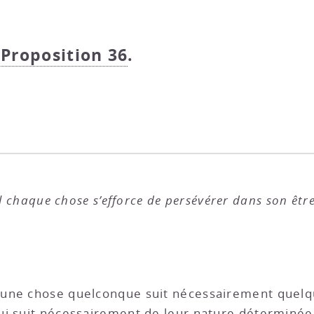
- Proposition 36
.
el chaque chose s’efforce de persévérer dans son être
’une chose quelconque suit nécessairement quelq
ui suit nécessairement de leur nature déterminée