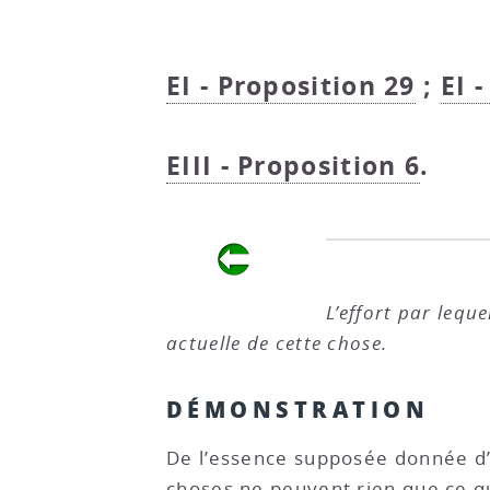
EI - Proposition 29
;
EI 
EIII - Proposition 6
.
L’effort par lequ
actuelle de cette chose.
DÉMONSTRATION
De l’essence supposée donnée d
choses ne peuvent rien que ce q