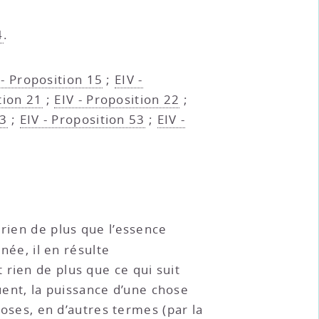
4
.
 - Proposition 15
;
EIV -
tion 21
;
EIV - Proposition 22
;
33
;
EIV - Proposition 53
;
EIV -
 rien de plus que l’essence
ée, il en résulte
t rien de plus que ce qui suit
uent, la puissance d’une chose
hoses, en d’autres termes (par la