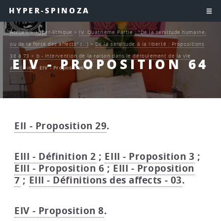
HYPER-SPINOZA
Accueil
>
Hyper-Ethique
>
IV. Quatrième Partie : "De la servitude humaine,
ou de la force des affects" (…)
>
De la servitude à la liberté : Propositions
38 à 73
>
b - Intervention de la raison dans le déroulement de la vie
EIV - PROPOSITION 64
affective
>
EIV - Proposition 64
EII - Proposition 29
.
EIII - Définition 2
;
EIII - Proposition 3
;
EIII - Proposition 6
;
EIII - Proposition
7
;
EIII - Définitions des affects - 03
.
EIV - Proposition 8
.