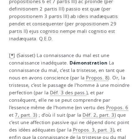
propositiones 6 et 7 partis III) ac proinde (per
definitionem 2 partis III) passio est quæ (per
propositionem 3 partis III) ab ideis inadæquatis
pendet et consequenter (per propositionem 29
partis II) ejus cognitio nempe mali cognitio est
inadæquata. Q.E.D.
*
[
]
(Saisset) La connaissance du mal est une
Démonstration
connaissance inadéquate.
La
connaissance du mal, c’est la tristesse, en tant que
nous en avons conscience (par la
Propos. 8
). Or, la
tristesse, c’est le passage de l’homme à une moindre
perfection (par la
Déf. 3 des pass.
), et par
conséquent, elle ne se peut comprendre par
l’essence même de l’homme (en vertu des
Propos. 6
et
7, part. 3
) ; d’où il suit (par la
Déf. 2, part. 3
) que
c’est une affection passive qui ne dépend donc point
des idées adéquates (par la
Propos. 3, part. 3
), et
enfin que la connaissance de la tristesse ou du mal