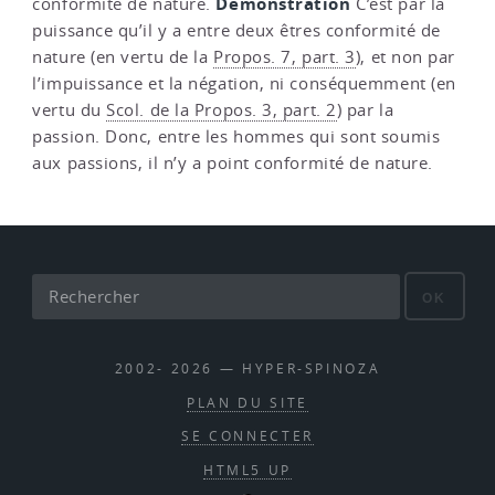
Démonstration
conformité de nature.
C’est par la
puissance qu’il y a entre deux êtres conformité de
nature (en vertu de la
Propos. 7, part. 3
), et non par
l’impuissance et la négation, ni conséquemment (en
vertu du
Scol. de la Propos. 3, part. 2
) par la
passion. Donc, entre les hommes qui sont soumis
aux passions, il n’y a point conformité de nature.
OK
2002- 2026 — HYPER-SPINOZA
PLAN DU SITE
SE CONNECTER
HTML5 UP