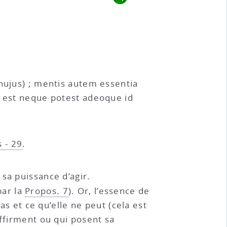
 hujus) ; mentis autem essentia
n est neque potest adeoque id
s - 29
.
 sa puissance d’agir.
par la
Propos. 7
). Or, l’essence de
as et ce qu’elle ne peut (cela est
affirment ou qui posent sa