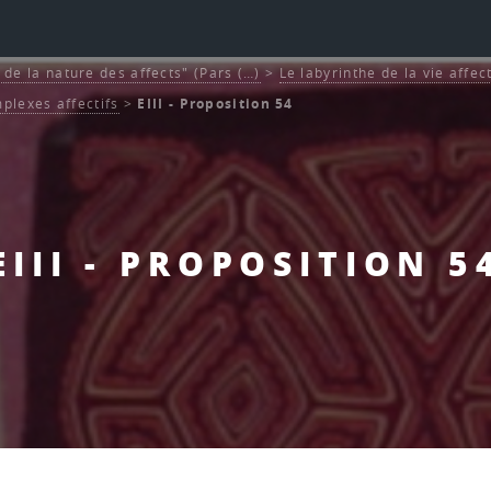
et de la nature des affects" (Pars (…)
>
Le labyrinthe de la vie affec
plexes affectifs
>
EIII - Proposition 54
EIII - PROPOSITION 5