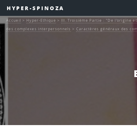
HYPER-SPINOZA
Accueil
>
Hyper-Ethique
>
III. Troisième Partie : "De l’origine 
des complexes interpersonnels
>
Caractères généraux des com