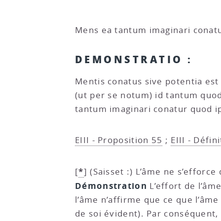
Mens ea tantum imaginari conatu
DEMONSTRATIO :
Mentis conatus sive potentia est
(ut per se notum) id tantum quod
tantum imaginari conatur quod ip
EIII - Proposition 55
;
EIII - Défin
*
[
]
(Saisset :) L’âme ne s’efforce
Démonstration
L’effort de l’âm
l’âme n’affirme que ce que l’âme e
de soi évident). Par conséquent,