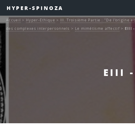
HYPER-SPINOZA
Accueil
>
Hyper-Ethique
>
III. Troisième Partie : "De l’origine 
des complexes interpersonnels
>
Le mimétisme affectif
>
EIII 
EIII