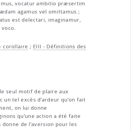
eamus, vocatur ambitio præsertim
quædam agamus vel omittamus ;
atus est delectari, imaginamur,
 voco.
- corollaire
;
EIII - Définitions des
 le seul motif de plaire aux
un tel excès d’ardeur qu’on fait
ement, on lui donne
inons qu’une action a été faite
s donne de l’aversion pour les