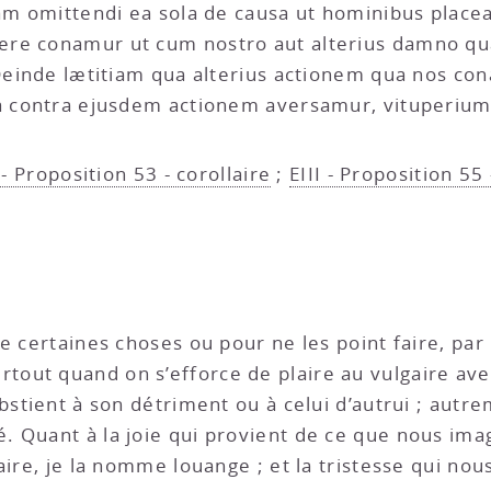
tiam omittendi ea sola de causa ut hominibus plac
ere conamur ut cum nostro aut alterius damno 
 Deinde lætitiam qua alterius actionem qua nos con
ua contra ejusdem actionem aversamur, vituperium
 - Proposition 53 - corollaire
;
EIII - Proposition 55 
ire certaines choses ou pour ne les point faire, par
ut quand on s’efforce de plaire au vulgaire avec 
bstient à son détriment ou à celui d’autrui ; autr
 Quant à la joie qui provient de ce que nous imag
aire, je la nomme louange ; et la tristesse qui nou