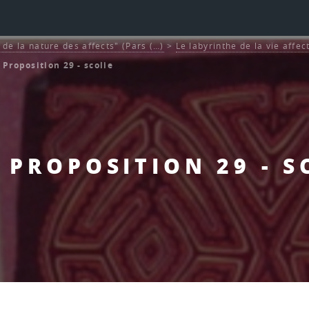
et de la nature des affects" (Pars (…)
>
Le labyrinthe de la vie affec
- Proposition 29 - scolie
 - PROPOSITION 29 - S