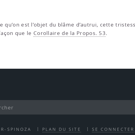
te qu’on est l’objet du blâme d’autrui, cette triste
façon que le
Corollaire de la Propos. 53
.
ER-SPINOZA
PLAN DU SITE
SE CONNECTER