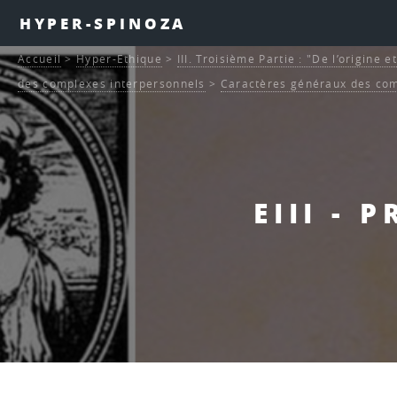
HYPER-SPINOZA
Accueil
>
Hyper-Ethique
>
III. Troisième Partie : "De l’origine 
des complexes interpersonnels
>
Caractères généraux des com
EIII - 