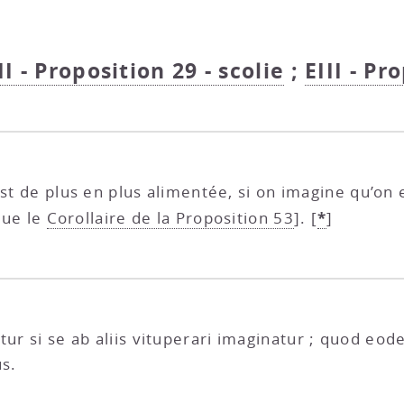
II - Proposition 29 - scolie
;
EIII - Pr
st de plus en plus alimentée, si on imagine qu’on 
*
que le
Corollaire de la Proposition 53
].
[
]
etur si se ab aliis vituperari imaginatur ; quod 
us.