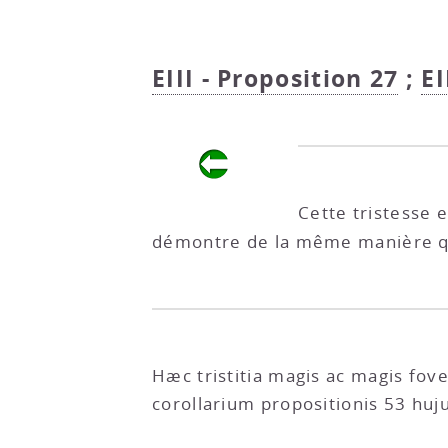
EIII - Proposition 27
;
EI
Cette tristesse e
démontre de la même manière 
Hæc tristitia magis ac magis fov
corollarium propositionis 53 huj