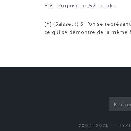
EIV - Proposition 52 - scolie
.
*
[
]
(Saisset :) Si l’on se représen
ce qui se démontre de la même 
2002- 2026 — HYP