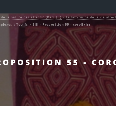
et de la nature des affects" (Pars (…)
>
Le labyrinthe de la vie affec
plexes affectifs
>
EIII - Proposition 55 - corollaire
PROPOSITION 55 - CO