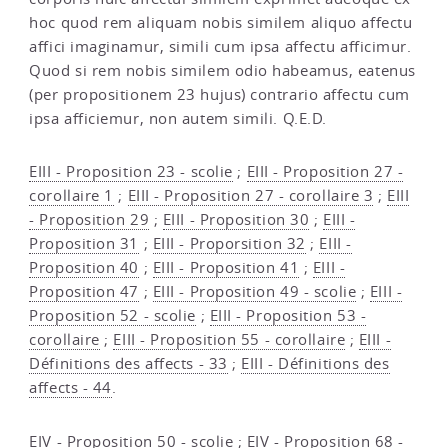
hoc quod rem aliquam nobis similem aliquo affectu
affici imaginamur, simili cum ipsa affectu afficimur.
Quod si rem nobis similem odio habeamus, eatenus
(per propositionem 23 hujus) contrario affectu cum
ipsa afficiemur, non autem simili. Q.E.D.
EIII - Proposition 23 - scolie
;
EIII - Proposition 27 -
corollaire 1
;
EIII - Proposition 27 - corollaire 3
;
EIII
- Proposition 29
;
EIII - Proposition 30
;
EIII -
Proposition 31
;
EIII - Proporsition 32
;
EIII -
Proposition 40
;
EIII - Proposition 41
;
EIII -
Proposition 47
;
EIII - Proposition 49 - scolie
;
EIII -
Proposition 52 - scolie
;
EIII - Proposition 53 -
corollaire
;
EIII - Proposition 55 - corollaire
;
EIII -
Définitions des affects - 33
;
EIII - Définitions des
affects - 44
.
EIV - Proposition 50 - scolie
;
EIV - Proposition 68 -