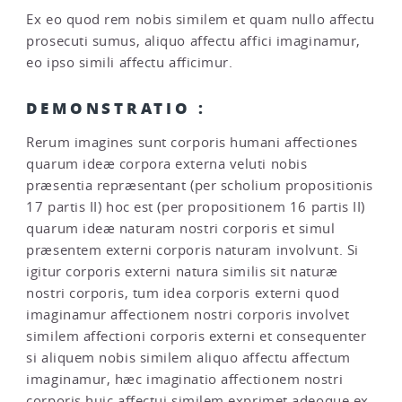
Ex eo quod rem nobis similem et quam nullo affectu
prosecuti sumus, aliquo affectu affici imaginamur,
eo ipso simili affectu afficimur.
DEMONSTRATIO :
Rerum imagines sunt corporis humani affectiones
quarum ideæ corpora externa veluti nobis
præsentia repræsentant (per scholium propositionis
17 partis II) hoc est (per propositionem 16 partis II)
quarum ideæ naturam nostri corporis et simul
præsentem externi corporis naturam involvunt. Si
igitur corporis externi natura similis sit naturæ
nostri corporis, tum idea corporis externi quod
imaginamur affectionem nostri corporis involvet
similem affectioni corporis externi et consequenter
si aliquem nobis similem aliquo affectu affectum
imaginamur, hæc imaginatio affectionem nostri
corporis huic affectui similem exprimet adeoque ex