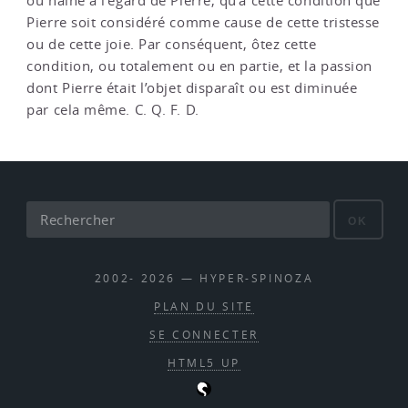
ou haine à l’égard de Pierre, qu’à cette condition que
Pierre soit considéré comme cause de cette tristesse
ou de cette joie. Par conséquent, ôtez cette
condition, ou totalement ou en partie, et la passion
dont Pierre était l’objet disparaît ou est diminuée
par cela même. C. Q. F. D.
OK
2002- 2026 — HYPER-SPINOZA
PLAN DU SITE
SE CONNECTER
HTML5 UP