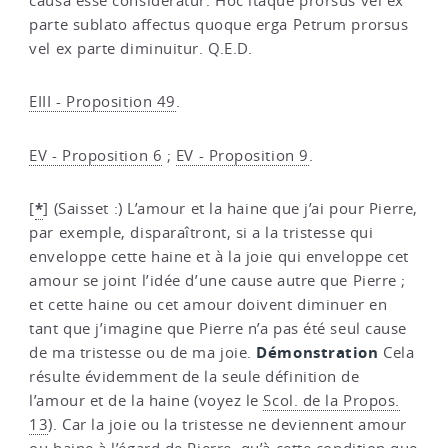
causa esse consideratur. Hoc itaque prorsus vel ex
parte sublato affectus quoque erga Petrum prorsus
vel ex parte diminuitur. Q.E.D.
EIII - Proposition 49
.
EV - Proposition 6
;
EV - Proposition 9
.
*
[
]
(Saisset :) L’amour et la haine que j’ai pour Pierre,
par exemple, disparaîtront, si a la tristesse qui
enveloppe cette haine et à la joie qui enveloppe cet
amour se joint l’idée d’une cause autre que Pierre ;
et cette haine ou cet amour doivent diminuer en
tant que j’imagine que Pierre n’a pas été seul cause
Démonstration
de ma tristesse ou de ma joie.
Cela
résulte évidemment de la seule définition de
l’amour et de la haine (voyez le
Scol. de la Propos.
13
). Car la joie ou la tristesse ne deviennent amour