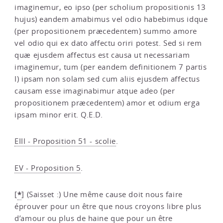
imaginemur, eo ipso (per scholium propositionis 13
hujus) eandem amabimus vel odio habebimus idque
(per propositionem præcedentem) summo amore
vel odio qui ex dato affectu oriri potest. Sed si rem
quæ ejusdem affectus est causa ut necessariam
imaginemur, tum (per eandem definitionem 7 partis
I) ipsam non solam sed cum aliis ejusdem affectus
causam esse imaginabimur atque adeo (per
propositionem præcedentem) amor et odium erga
ipsam minor erit. Q.E.D.
EIII - Proposition 51 - scolie
.
EV - Proposition 5
.
*
[
]
(Saisset :) Une même cause doit nous faire
éprouver pour un être que nous croyons libre plus
d’amour ou plus de haine que pour un être