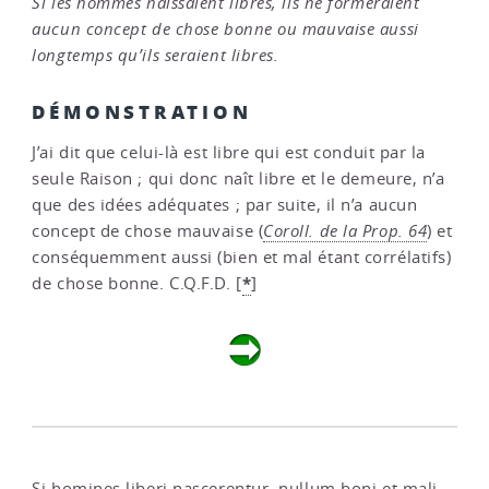
Si les hommes naissaient libres, ils ne formeraient
aucun concept de chose bonne ou mauvaise aussi
longtemps qu’ils seraient libres.
DÉMONSTRATION
J’ai dit que celui-là est libre qui est conduit par la
seule Raison ; qui donc naît libre et le demeure, n’a
que des idées adéquates ; par suite, il n’a aucun
concept de chose mauvaise (
Coroll. de la Prop. 64
) et
conséquemment aussi (bien et mal étant corrélatifs)
*
de chose bonne. C.Q.F.D.
[
]
Si homines liberi nascerentur, nullum boni et mali