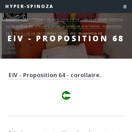
HYPER-SPINOZA
Accueil
>
Hyper-Ethique
>
IV. Quatrième Partie : "De la servitude humaine,
ou de la force des affects" (…)
>
De la servitude à la liberté : Propositions
38 à 73
>
c - La vie des hommes libres
>
EIV - Proposition 68
EIV - PROPOSITION 68
EIV - Proposition 64 - corollaire
.