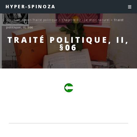
HYPER-SPINOZA
Accueil
>
Hyper-Traité politique
>
Chapitre 02 - Le droit naturel
>
Traité
politique, II, §06
TRAITÉ POLITIQUE, II,
§06