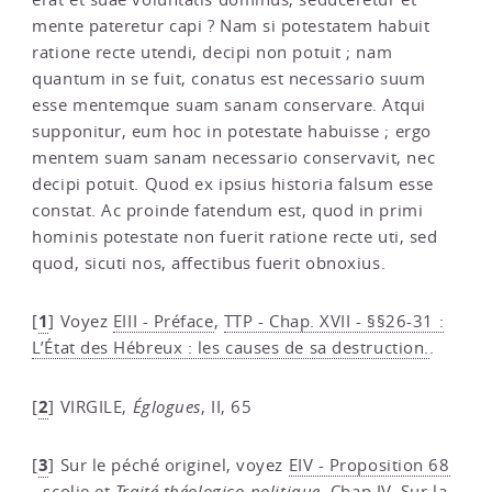
mente pateretur capi ? Nam si potestatem habuit
ratione recte utendi, decipi non potuit ; nam
quantum in se fuit, conatus est necessario suum
esse mentemque suam sanam conservare. Atqui
supponitur, eum hoc in potestate habuisse ; ergo
mentem suam sanam necessario conservavit, nec
decipi potuit. Quod ex ipsius historia falsum esse
constat. Ac proinde fatendum est, quod in primi
hominis potestate non fuerit ratione recte uti, sed
quod, sicuti nos, affectibus fuerit obnoxius.
1
[
]
Voyez
EIII - Préface
,
TTP - Chap. XVII - §§26-31 :
L’État des Hébreux : les causes de sa destruction.
.
2
[
]
VIRGILE,
Églogues
, II, 65
3
[
]
Sur le péché originel, voyez
EIV - Proposition 68
- scolie
et
Traité théologico-politique
, Chap.IV
. Sur la