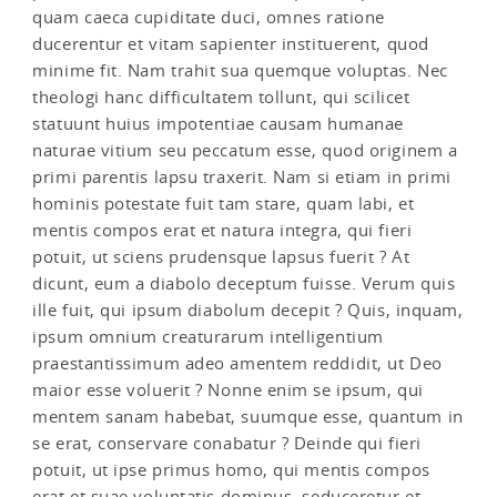
quam caeca cupiditate duci, omnes ratione
ducerentur et vitam sapienter instituerent, quod
minime fit. Nam trahit sua quemque voluptas. Nec
theologi hanc difficultatem tollunt, qui scilicet
statuunt huius impotentiae causam humanae
naturae vitium seu peccatum esse, quod originem a
primi parentis lapsu traxerit. Nam si etiam in primi
hominis potestate fuit tam stare, quam labi, et
mentis compos erat et natura integra, qui fieri
potuit, ut sciens prudensque lapsus fuerit ? At
dicunt, eum a diabolo deceptum fuisse. Verum quis
ille fuit, qui ipsum diabolum decepit ? Quis, inquam,
ipsum omnium creaturarum intelligentium
praestantissimum adeo amentem reddidit, ut Deo
maior esse voluerit ? Nonne enim se ipsum, qui
mentem sanam habebat, suumque esse, quantum in
se erat, conservare conabatur ? Deinde qui fieri
potuit, ut ipse primus homo, qui mentis compos
erat et suae voluntatis dominus, seduceretur et