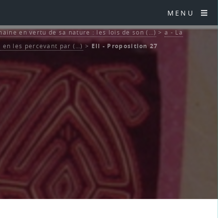
MENU
aine en vertu de sa nature : les lois de son (…)
>
a - La
en les percevant par (…)
>
EII - Proposition 27
7