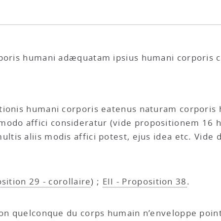
rporis humani adæquatam ipsius humani corporis c
tionis humani corporis eatenus naturam corporis
do affici consideratur (vide propositionem 16 h
is aliis modis affici potest, ejus idea etc. Vide
osition 29 - corollaire
) ;
EII - Proposition 38
.
ction quelconque du corps humain n’enveloppe poi