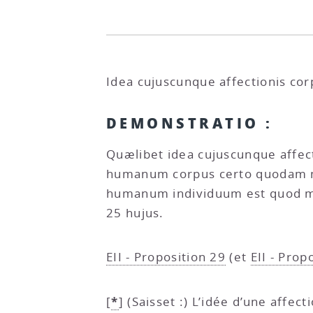
Idea cujuscunque affectionis co
DEMONSTRATIO :
Quælibet idea cujuscunque affec
humanum corpus certo quodam mo
humanum individuum est quod mult
25 hujus.
EII - Proposition 29
(et
EII - Prop
*
[
]
(Saisset :) L’idée d’une affe