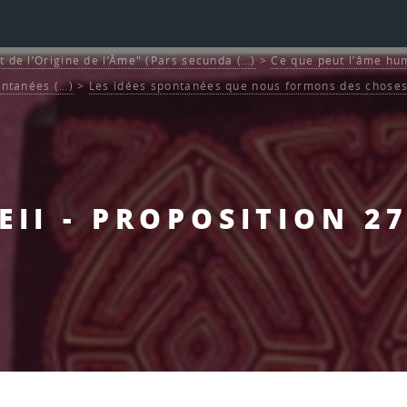
t de l’Origine de l’Âme" (Pars secunda (…)
>
Ce que peut l’âme hum
ontanées (…)
>
Les idées spontanées que nous formons des choses 
EII - PROPOSITION 2