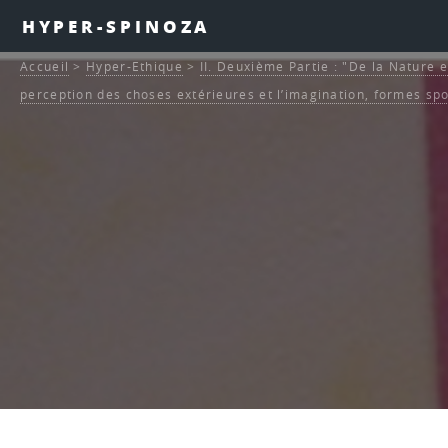
HYPER-SPINOZA
Accueil
>
Hyper-Ethique
>
II. Deuxième Partie : "De la Nature e
perception des choses extérieures et l’imagination, formes sp