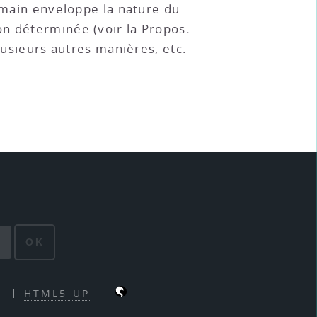
main enveloppe la nature du
on déterminée (voir la Propos.
lusieurs autres manières, etc.
OK
HTML5 UP