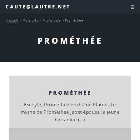
CAUTE@LAUTRE.NET
Accueil
>
Mots-clés
>
Mythologie
>
Prométhée
PROMÉTHÉE
PROMÉTHÉE
Eschyle, Prométhée enchaîné Platon, Le
mythe de Prométhée Japet épousa la jeune
Oécanine (…)