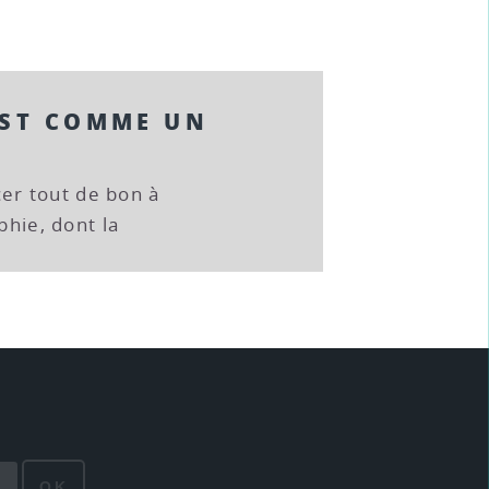
EST COMME UN
r tout de bon à
phie, dont la
OK