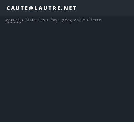
CAUTE@LAUTRE.NET
Accueil
>
Mots-clés
>
Pays, géographie
>
Terre