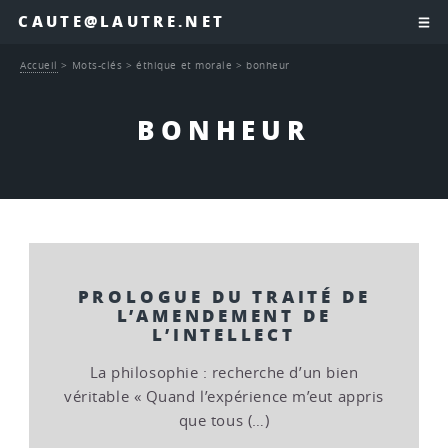
CAUTE@LAUTRE.NET
Accueil
>
Mots-clés
>
éthique et morale
>
bonheur
BONHEUR
PROLOGUE DU TRAITÉ DE
L’AMENDEMENT DE
L’INTELLECT
La philosophie : recherche d’un bien
véritable « Quand l’expérience m’eut appris
que tous (…)