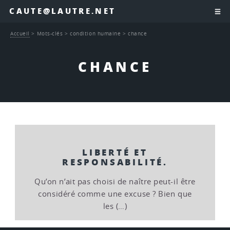
CAUTE@LAUTRE.NET
Accueil
>
Mots-clés
>
condition humaine
>
chance
CHANCE
LIBERTÉ ET
RESPONSABILITÉ.
Qu’on n’ait pas choisi de naître peut-il être
considéré comme une excuse ? Bien que
les (…)