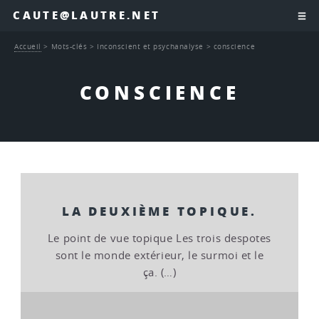
CAUTE@LAUTRE.NET
Accueil
>
Mots-clés
>
Inconscient et psychanalyse
>
conscience
CONSCIENCE
LA DEUXIÈME TOPIQUE.
Le point de vue topique Les trois despotes
sont le monde extérieur, le surmoi et le
ça. (…)