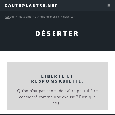
CAUTE@LAUTRE.NET
Accueil
>
Mots-clés
>
éthique et morale
>
déserter
DÉSERTER
LIBERTÉ ET
RESPONSABILITÉ.
Qu’on n’ait pas choisi de naître peut-il être
considéré comme une excuse ? Bien que
les (…)