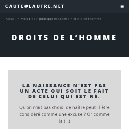
CAUTE@LAUTRE.NET
Accueil
>
Mots-clés
>
politique et société
>
droits de l’homme
DROITS DE L’HOMME
LA NAISSANCE N’EST PAS
UN ACTE QUI SOIT LE FAIT
DE CELUI QUI EST NÉ.
Qu’on n’ait pas choisi de naître peut-il être
considéré comme une excuse ? Or comme
la (…)