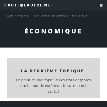
CAUTE@LAUTRE.NET
Accueil
>
Mots-clés
>
Inconscient et psychanalyse
>
économique
ÉCONOMIQUE
LA DEUXIÈME TOPIQUE.
Le point de vue topique Les trois despotes
sont le monde extérieur, le surmoi et le
ça. (…)