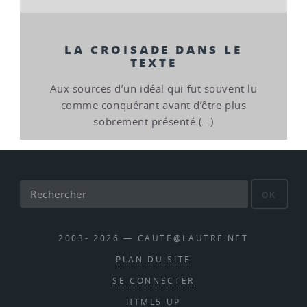
LA CROISADE DANS LE
TEXTE
Aux sources d’un idéal qui fut souvent lu
comme conquérant avant d’être plus
sobrement présenté (…)
OK
2003- 2026 — CAUTE@LAUTRE.NET
PLAN DU SITE
SE CONNECTER
HTML5 UP