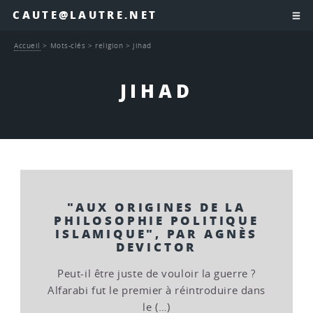
CAUTE@LAUTRE.NET
Accueil
>
Mots-clés
>
religion
>
jihad
JIHAD
"AUX ORIGINES DE LA
PHILOSOPHIE POLITIQUE
ISLAMIQUE", PAR AGNÈS
DEVICTOR
Peut-il être juste de vouloir la guerre ?
Alfarabi fut le premier à réintroduire dans
le (…)