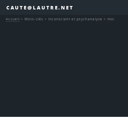
CAUTE@LAUTRE.NET
Accueil
>
Mots-clés
>
Inconscient et psychanalyse
>
moi