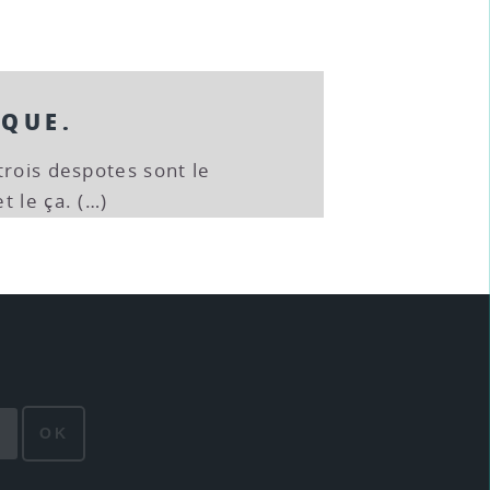
IQUE.
trois despotes sont le
t le ça. (…)
OK