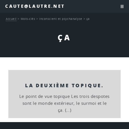
CAUTE@LAUTRE.NET
Accueil
>
Mots-clés
>
Inconscient et psychanalyse
>
ça
ÇA
LA DEUXIÈME TOPIQUE.
Le point de vue topique Les trois despotes
sont le monde extérieur, le surmoi et le
ça. (…)