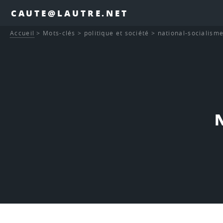
CAUTE@LAUTRE.NET
Accueil
>
Mots-clés
>
politique et société
>
national-socialism