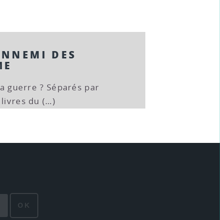
ENNEMI DES
ME
 la guerre ? Séparés par
livres du (…)
OK