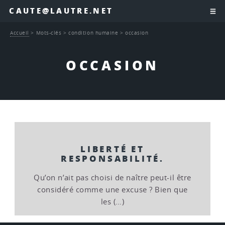
CAUTE@LAUTRE.NET
Accueil
>
Mots-clés
>
condition humaine
>
occasion
OCCASION
LIBERTÉ ET
RESPONSABILITÉ.
Qu’on n’ait pas choisi de naître peut-il être
considéré comme une excuse ? Bien que
les (…)