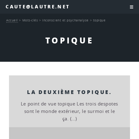
CAUTE@LAUTRE.NET
Accueil
>
Mots-clés
>
Inconscient et psychanalyse
>
topique
TOPIQUE
LA DEUXIÈME TOPIQUE.
Le point de vue topique Les trois despotes
sont le monde extérieur, le surmoi et le
ça. (…)