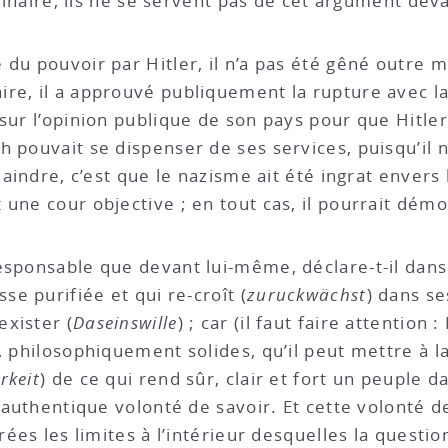
rdinaire, ils ne se servent pas de cet argument dev
du pouvoir par Hitler, il n’a pas été gêné outre me
re, il a approuvé publiquement la rupture avec la 
sur l’opinion publique de son pays pour que Hitler f
h pouvait se dispenser de ses services, puisqu’il 
laindre, c’est que le nazisme ait été ingrat envers l
ne cour objective ; en tout cas, il pourrait démont
responsable que devant lui-même, déclare-t-il da
se purifiée et qui re-croît (
zuruckwächst
) dans se
exister (
Daseinswille
) ; car (il faut faire attention
, philosophiquement solides, qu’il peut mettre à la
rkeit
) de ce qui rend sûr, clair et fort un peuple d
l’authentique volonté de savoir. Et cette volonté d
urées les limites à l’intérieur desquelles la questi