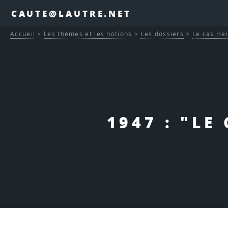
CAUTE@LAUTRE.NET
Accueil
>
Les thèmes et les notions
>
Les dossiers
>
Le cas He
1947 : "LE