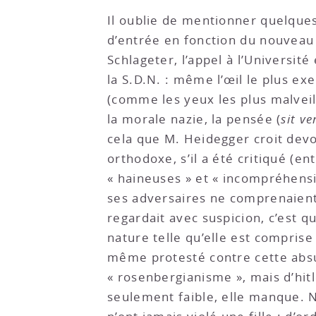
Il oublie de mentionner quelques 
d’entrée en fonction du nouveau r
Schlageter, l’appel à l’Universit
la S.D.N. : même l’œil le plus exe
(comme les yeux les plus malveill
la morale nazie, la pensée (
sit
ve
cela que M. Heidegger croit devoi
orthodoxe, s’il a été critiqué (e
« haineuses » et « incompréhensiv
ses adversaires ne comprenaient 
regardait avec suspicion, c’est q
nature telle qu’elle est comprise
même protesté contre cette absur
« rosenbergianisme », mais d’hitl
seulement faible, elle manque. N