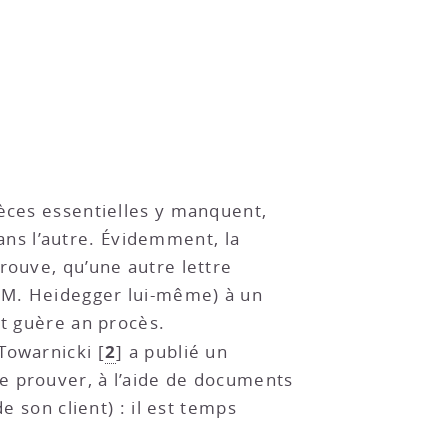
ièces essentielles y manquent,
ns l’autre. Évidemment, la
rouve, qu’une autre lettre
 M. Heidegger lui-même) à un
it guère an procès.
2
 Towarnicki
[
]
a publié un
de prouver, à l’aide de documents
e son client) : il est temps