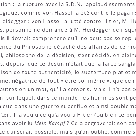
tion ; la rupture avec la S.D.N., applaudissement
logique, comme von Hassell a été contre le paganis
Heidegger : von Hassell a lutté contre Hitler, M. H
s, personne ne demande à M. Heidegger de risque
il devrait comprendre qu’il ne peut pas se repli
cence du Philosophe détaché des affaires de ce mo
ui, philosophe de la décision, s’est décidé, en plein
is, depuis, que ce destin n’était que la farce sangl
ahison de toute authenticité, le subterfuge plat et
me, négatrice de tout « être soi-même », que ce ri
utres en un mot, qu’il a compris. Mais il n’a pas co
on, sur lequel, dans ce monde, les hommes sont pes
a eue dans une guerre superflue et ainsi doublemen
’œil. Il a voulu ce qu’a voulu Hitler (ou bien ce pe
sans avoir lu
Mein Kampf
?
Cela aggraverait son cas
e qui serait possible, mais qu’on oublie, comme si