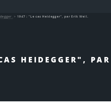
idegger.
>
1947 : "Le cas Heidegger", par Erik Weil.
 CAS HEIDEGGER", PAR