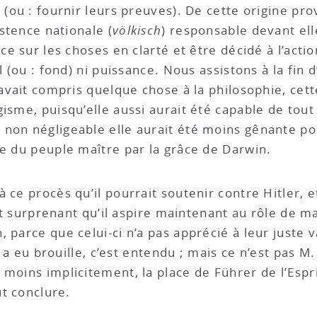
 (ou : fournir leurs preuves). De cette origine pro
istence nationale (
völkisch
) responsable devant el
ance sur les choses en clarté et être décidé à l’a
l (ou : fond) ni puissance. Nous assistons à la fin d
 avait compris quelque chose à la philosophie, cette
isme, puisqu’elle aussi aurait été capable de tout 
non négligeable elle aurait été moins gênante po
ne du peuple maître par la grâce de Darwin.
ce procès qu’il pourrait soutenir contre Hitler, et
 est surprenant qu’il aspire maintenant au rôle de m
 parce que celui-ci n’a pas apprécié à leur juste v
y a eu brouille, c’est entendu ; mais ce n’est pas M.
 moins implicitement, la place de Führer de l’Espr
ut conclure.