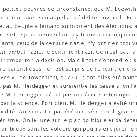
petites oeuvres de circonstance, que M. Loewith a 
ecteur, avec son appel à la fidélité envers le Füh
é et au peuple allemand au moment des élections, a
rcé et le plus bienveillant n’y trouvera rien qui co
ants, ceux de la censure nazie, n’y ont rien trouvé 
nia verbo)
nazie, le sentiment nazi. Ce n’est pas la
r emporter la décision. Mais il faut s’entendre : s
ntre parenthèses : on est surpris de rencontrer ens
es » - de Towarnicki, p. 720 - ; ont-elles été hai
pas M. Heidegger et auraient-elles cessé si on l’a
ue M. Heidegger n’était pas matérialiste biologiste,
 par la science. Fort bien, M. Heidegger a évité un
dité. Aussi n’a-t-il pas été accusé de biologisme
érisme. On le juge sur le plan politique et sa défe
ombreux sont les voleurs qui pourraient jurer, en