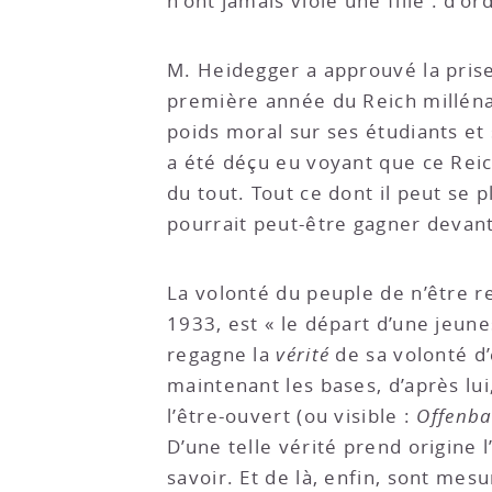
n’ont jamais violé une fille : d’o
M. Heidegger a approuvé la prise 
première année du Reich millénai
poids moral sur ses étudiants et 
a été déçu eu voyant que ce Reic
du tout. Tout ce dont il peut se p
pourrait peut-être gagner devant u
La volonté du peuple de n’être 
1933, est « le départ d’une jeunes
regagne la
vérité
de sa volonté d’
maintenant les bases, d’après lui
l’être-ouvert (ou visible :
Offenba
D’une telle vérité prend origine 
savoir. Et de là, enfin, sont mes