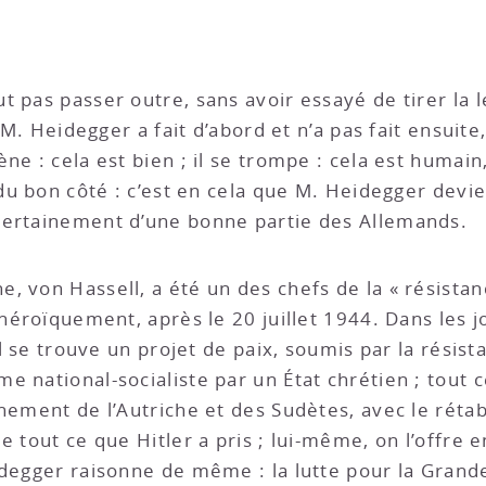
 pas passer outre, sans avoir essayé de tirer la l
e M. Heidegger a fait d’abord et n’a pas fait ensuit
ne : cela est bien ; il se trompe : cela est humai
 du bon côté : c’est en cela que M. Heidegger devi
certainement d’une bonne partie des Allemands.
, von Hassell, a été un des chefs de la « résistan
t héroïquement, après le 20 juillet 1944. Dans les
 il se trouve un projet de paix, soumis par la résis
e national-socialiste par un État chrétien ; tout
chement de l’Autriche et des Sudètes, avec le réta
e tout ce que Hitler a pris ; lui-même, on l’offre e
idegger raisonne de même : la lutte pour la Grande