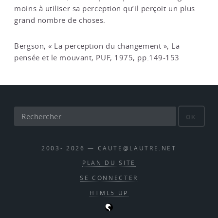
moins à utiliser sa perception qu’il perçoit un plus
grand nombre de choses.
Bergson, « La perception du changement », La
pensée et le mouvant, PUF, 1975, pp.149-153
OK
2003- 2026 — CAUTE@LAUTRE.NET
PLAN DU SITE
SE CONNECTER
HTML5 UP