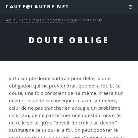
CAUTE@LAUTRE.NET
Accueil
>
Les auteurs et les textes
>
Guyau
>
Doute oblige
DOUTE OBLIGE
« Un simple doute suffirait pour délier d’une
obligation qui ne proviendrait que de la foi. Et ce
doute, une fois conscient de lui-même, créerait un
devoir, celui de la conséquence avec soi-même,
celui de ne pas trancher en aveugle un problème
incertain, de ne pas fermer une question ouverte,
de telle sorte qu’au "devoir de croire au devoir"
qu’imagine celui qui a la foi, on peut opposer le
devoir de douter du devoir, qui s’impose à celui qui