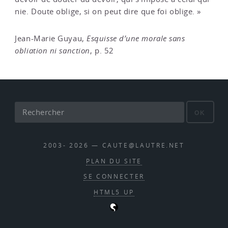
nie. Doute oblige, si on peut dire que foi oblige. »
Jean-Marie Guyau,
Esquisse d’une morale sans
obliation ni sanction
, p. 52
OK
2003- 2026 — CAUTE@LAUTRE.NET
PLAN DU SITE
SE CONNECTER
HTML5 UP