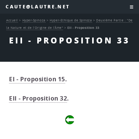
CAUTE@LAUTRE.NET
Accueil
>
Hyper-Spinoza
>
Hyper-Ethique de Spinoza
>
Deuxième Partie : "De
la Nature et de l’Origine de l’Âme"
>
EII - Proposition 33
EII - PROPOSITION 33
EI - Proposition 15
.
EII - Proposition 32
.