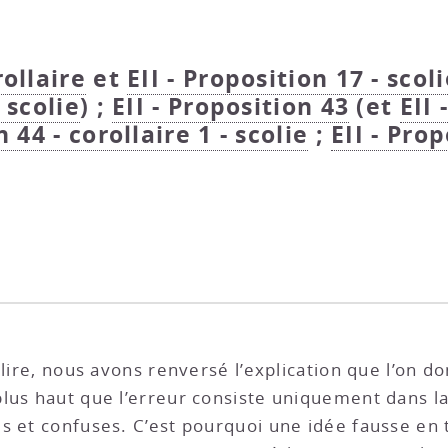
rollaire
et
EII - Proposition 17 - scol
 scolie
) ;
EII - Proposition 43
(et
EII 
n 44 - corollaire 1 - scolie
;
EII - Prop
e lire, nous avons renversé l’explication que l’o
lus haut que l’erreur consiste uniquement dans l
s et confuses. C’est pourquoi une idée fausse en