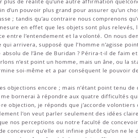
r plus de réalité qu’une autre affirmation quelcon
 d’un pouvoir plus grand pour assurer qu’un chos
ausse ; tandis qu’au contraire nous comprenons qu’
mesure en effet que les objets sont plus relevés, l
ce entre l’entendement et la volonté. On nous dema
 qui arrivera, supposé que l’homme n’agisse point 
e absolu de l’âne de Buridan ? Périra-t-il de faim et
arlons n’est point un homme, mais un âne, ou la st
ermine soi-même et a par conséquent le pouvoir 
es objections encore ; mais n’étant point tenu de 
e me bornerai à répondre aux quatre difficultés qui
e objection, je réponds que j’accorde volontiers q
ement l’on veut parler seulement des idées claires
que nos perceptions ou notre faculté de concevoir,
de concevoir qu’elle est infinie plutôt qu’on ne le d