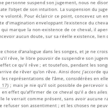
ne personne suspend son jugement, nous ne disons
ate l’objet de son intuition. La suspension du jug
re volonté. Pour éclaircir ce point, concevez un e
cte d’imagination enveloppant l’existence du cheva
en qui marque la non-existence de ce cheval, il ap
voir aucun doute, sur sa réelle existence, lien qu
ue chose d’analogue dans les songes, et je ne croi
u’il rêve, le libre pouvoir de suspendre son jugem
n effet ce qu’il rêve ; et toutefois, pendant les s
arrive de rêver qu’on rêve. Ainsi donc j’accorde 
 que les représentations de l’âme, considérées en 
. 17
) ; mais je nie qu’il soit possible de percevoir
 en effet qu’affirmer de ce cheval qu’il a des ailes
 elle le verrait comme présent, sans avoir aucune 
e refuser son assentiment ; et les choses ne peu