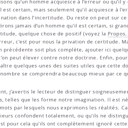
disons qu’un homme acquiesce à l’erreur ou qu’il y
l est certain, mais seulement qu’il acquiesce à l’er
nation dans l’incertitude. Du reste on peut sur ce
dirons jamais d’un homme qu’il est certain, si gra
titude, quelque chose de positif (voyez la
Propos.
erreur, c’est pour nous la privation de certitude.
ion précédente soit plus complète, ajouter ici qu
on peut élever contre notre doctrine. Enfin, pour 
ître quelques-unes des suites utiles que cette doct
nd nombre se comprendra beaucoup mieux par ce q
, j’avertis le lecteur de distinguer soigneuseme
, telles que les forme notre imagination. Il est n
s mots par lesquels nous exprimons les réalités. Ca
sieurs confondent totalement, ou qu’ils ne distin
st pour cela qu’ils ont complètement ignoré cette 