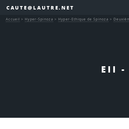
CAUTE@LAUTRE.NET
Accueil
>
Hyper-Spinoza
>
Hyper-Ethique de Spinoza
>
Deuxièm
EII 