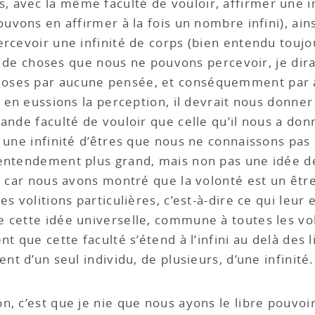
avec la même faculté de vouloir, affirmer une in
ouvons en affirmer à la fois un nombre infini), ai
rcevoir une infinité de corps (bien entendu toujour
ité de choses que nous ne pouvons percevoir, je di
oses par aucune pensée, et conséquemment par au
s en eussions la perception, il devrait nous donne
ande faculté de vouloir que celle qu’il nous a donn
 une infinité d’êtres que nous ne connaissons pas 
entendement plus grand, mais non pas une idée de
 ; car nous avons montré que la volonté est un êtr
es volitions particulières, c’est-à-dire ce qui leu
cette idée universelle, commune à toutes les volit
nt que cette faculté s’étend à l’infini au delà des
nt d’un seul individu, de plusieurs, d’une infinité.
n, c’est que je nie que nous ayons le libre pouvo