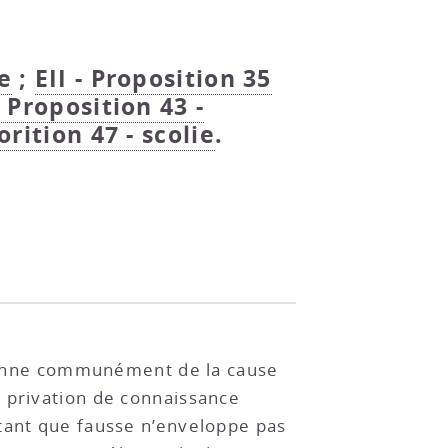
ie
;
EII - Proposition 35
- Proposition 43 -
orition 47 - scolie
.
n donne communément de la cause
a privation de connaissance
 tant que fausse n’enveloppe pas