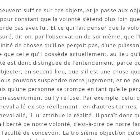
uvent suffire sur ces objets, et je passe aux obje
pour constant que la volonté s’étend plus loin qu
orde pas avec lui. Et ce qui fait penser que la vol
ssuré, dit-on, par l’observation de soi-même, que 
nité de choses qu’il ne perçoit pas, d’une puissanc
e que celle qu’il possède actuellement, au lieu qu’i
é est donc distinguée de l’entendement, parce que c
objecter, en second lieu, que s’il est une chose q
 nous pouvons suspendre notre jugement, et ne p
ais qu’une personne se trompe en tant qu’elle perç
on assentiment ou l’y refuse. Par exemple, celui q
eval ailé existe réellement ; en d’autres termes, 
al ailé, il lui attribue la réalité. Il paraît donc
 liberté de notre volonté, c’est-à-dire de notre fac
aculté de concevoir. La troisième objection qu’on