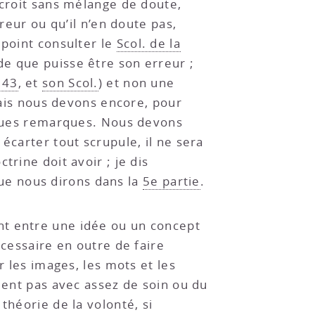
 croit sans mélange de doute,
reur ou qu’il n’en doute pas,
 point consulter le
Scol. de la
nde que puisse être son erreur ;
 43
, et
son Scol.
) et non une
 Mais nous devons encore, pour
elques remarques. Nous devons
écarter tout scrupule, il ne sera
rine doit avoir ; je dis
ue nous dirons dans la
5e partie
.
nt entre une idée ou un concept
écessaire en outre de faire
r les images, les mots et les
guent pas avec assez de soin ou du
théorie de la volonté, si