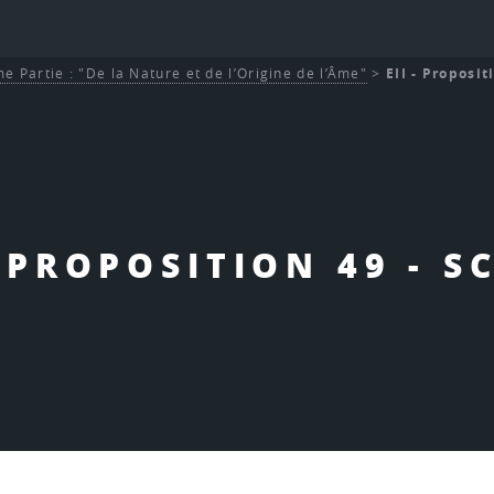
e Partie : "De la Nature et de l’Origine de l’Âme"
>
EII - Proposit
- PROPOSITION 49 - S