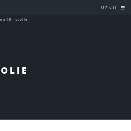
MENU
ion 49 - scolie
COLIE