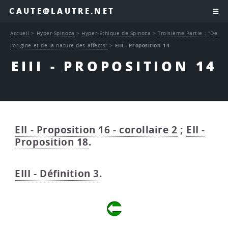
CAUTE@LAUTRE.NET
Accueil
>
Hyper-Spinoza
>
Hyper-Ethique de Spinoza
>
Troisième Partie : "De
l’origine et de la nature des affects"
>
EIII - Proposition 14
EIII - PROPOSITION 14
EII - Proposition 16 - corollaire 2
;
EII -
Proposition 18
.
EIII - Définition 3
.