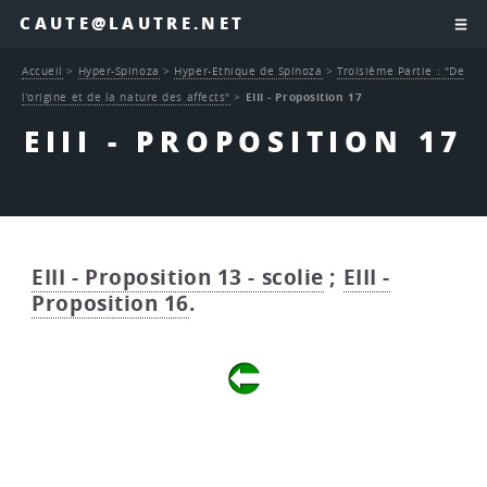
CAUTE@LAUTRE.NET
Accueil
>
Hyper-Spinoza
>
Hyper-Ethique de Spinoza
>
Troisième Partie : "De
l’origine et de la nature des affects"
>
EIII - Proposition 17
EIII - PROPOSITION 17
EIII - Proposition 13 - scolie
;
EIII -
Proposition 16
.