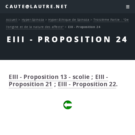
CAUTE@LAUTRE.NET
Accueil
>
Hyper-Spinoza
>
Hyper-Ethique de Spinoza
>
Troisième Partie : "De
l’origine et de la nature des affects"
>
EIII - Proposition 24
EIII - PROPOSITION 24
EIII - Proposition 13 - scolie
;
EIII -
Proposition 21
;
EIII - Proposition 22
.