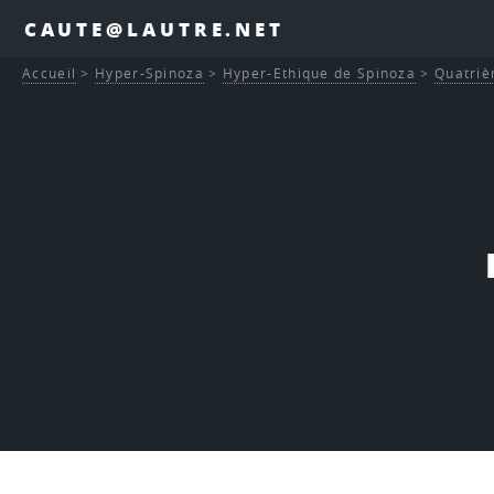
CAUTE@LAUTRE.NET
Accueil
>
Hyper-Spinoza
>
Hyper-Ethique de Spinoza
>
Quatriè