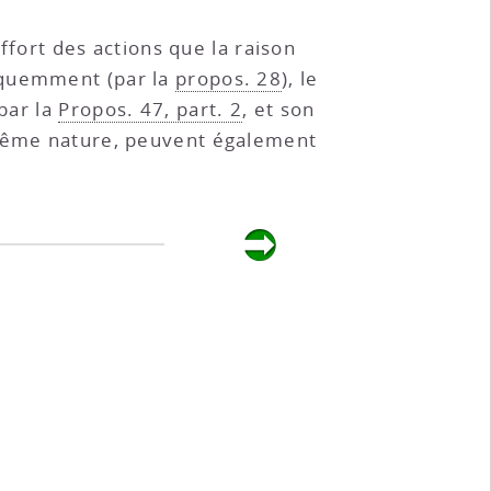
’effort des actions que la raison
équemment (par la
propos. 28
), le
(par la
Propos. 47, part. 2
, et son
 même nature, peuvent également