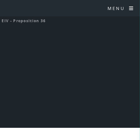
MENU
>
EIV - Proposition 36
6