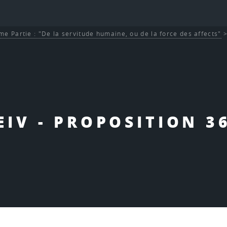
me Partie : "De la servitude humaine, ou de la force des affects"
EIV - PROPOSITION 3