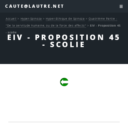
CAUTE@LAUTRE.NET
Accueil
>
Hyper-Spinoza
>
Hyper-Ethique de Spinoza
>
Quatrième Partie :
"De la servitude humaine, ou de la force des affects"
>
EIV - Proposition 45
- scolie
EIV - PROPOSITION 45
- SCOLIE