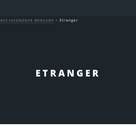
etit vocabulaire deleuzien
>
Etranger
ETRANGER