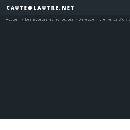
CAUTE@LAUTRE.NET
Accueil
>
Les auteurs et les textes
>
Deleuze
>
Eléments d’un p