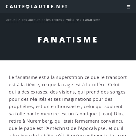
CAUTE@LAUTRE.NET
Accueil
>
Les auteurs et les textes
>
Voltaire
>
Fanatisme
FANATISME
Le fanatisme est à la superstition ce que le transport
est à la fièvre, ce que la rage est à la colère. Celui
qui a des extases, des visions, qui prend des songes
pour des réalités et ses imaginations pour des
prophéties, est un enthousiaste ; celui qui soutient
sa folie par le meurtre est un fanatique. [Jean] Diaz,
retiré à Nuremberg, qui était fermement convaincu
que le pape est l’Antéchrist de l’Apocalypse, et qu’il
a le signe de la bête, n’était qu’un enthousiaste ; son