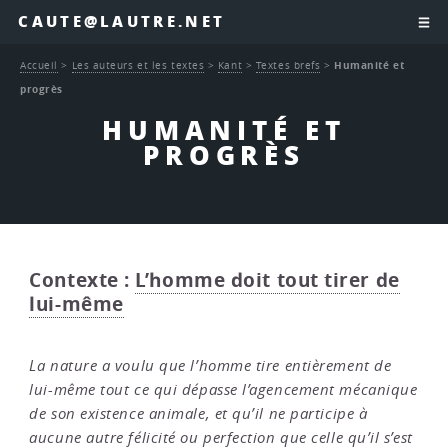
CAUTE@LAUTRE.NET
Accueil
>
Les auteurs et les textes
>
Kant
>
Textes brefs
>
Humanité et
progrès
HUMANITÉ ET
PROGRÈS
Contexte :
L’homme doit tout tirer de
lui-même
La nature a voulu que l’homme tire entièrement de
lui-même tout ce qui dépasse l’agencement mécanique
de son existence animale, et qu’il ne participe à
aucune autre félicité ou perfection que celle qu’il s’est