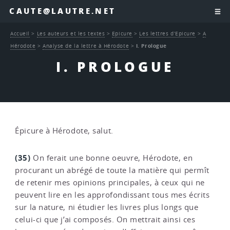
CAUTE@LAUTRE.NET
Accueil
>
Les auteurs et les textes
>
Epicure
>
Les lettres d’Epicure
>
A
Hérodote
>
Analyse de la lettre à Hérodote
>
I. Prologue
I. PROLOGUE
Épicure à Hérodote, salut.
(35)
On ferait une bonne oeuvre, Hérodote, en
procurant un abrégé de toute la matière qui permît
de retenir mes opinions principales, à ceux qui ne
peuvent lire en les approfondissant tous mes écrits
sur la nature, ni étudier les livres plus longs que
celui-ci que j’ai composés. On mettrait ainsi ces