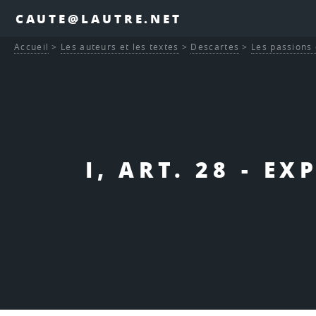
CAUTE@LAUTRE.NET
Accueil
>
Les auteurs et les textes
>
Descartes
>
Les passions 
I, ART. 28 - E